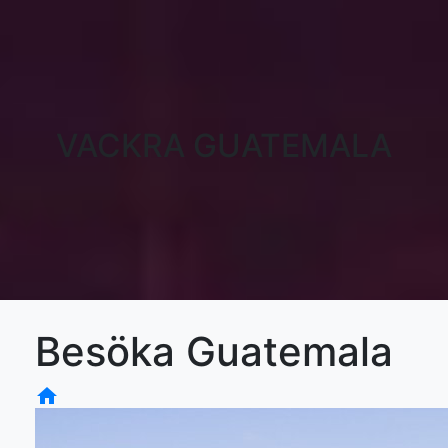
VACKRA GUATEMALA
Besöka Guatemala
home